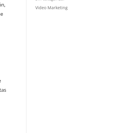
ón,
Video Marketing
ue
e
tas