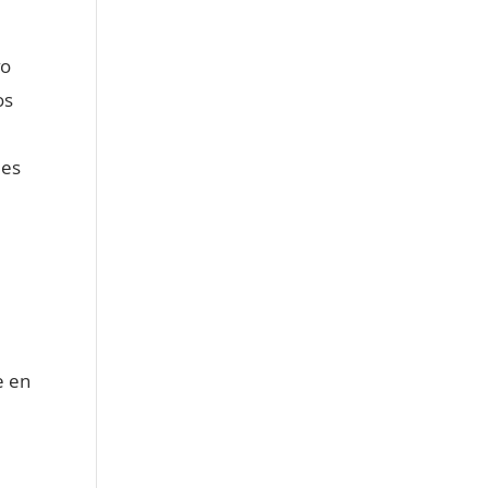
vo
os
 es
e en