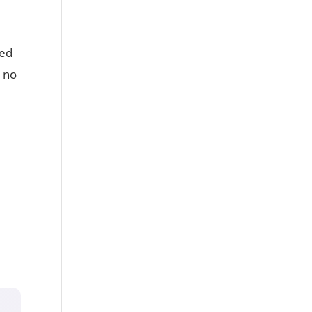
red
, no