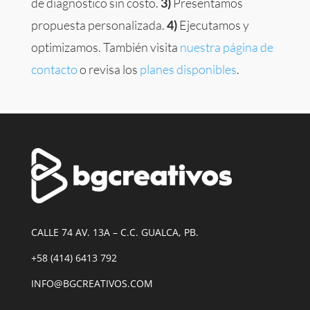
de diagnóstico sin costo.
3)
Presentamos
propuesta personalizada.
4)
Ejecutamos y
optimizamos. También visita
nuestra página de
contacto
o revisa los
planes disponibles
.
CALLE 74 AV. 13A – C.C. GUALCA, PB.
+58 (414) 6413 792
INFO@BGCREATIVOS.COM